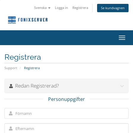
Svenska
Logga in
Registrera
Se kundvagnen
Växla
navig
Registrera
Support
Registrera
Redan Registrerad?
Personuppgifter