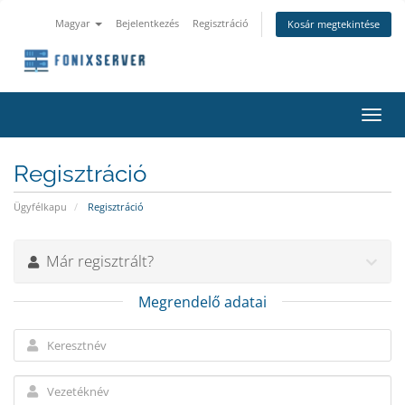
Magyar
Bejelentkezés
Regisztráció
Kosár megtekintése
Váltá
a
navig
Regisztráció
Ügyfélkapu
Regisztráció
Már regisztrált?
Megrendelő adatai