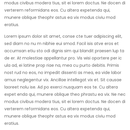
modus civibus modera tius, sit ei lorem doctus. Ne docen di
verterem reformidans eos. Cu altera expetenda qui,
munere oblique theophr astus ea vix modus civiu mod
eratius.
Lorem ipsum dolor sit amet, conse cte tuer adipiscing elit,
sed diam no nu m nibhie eui smod. Facil isis atve eros et
accumsan etiu sto odi dignis sim qui blandit praesen lup ta
de er. At molestiae appellantur pro. Vis wisi oportere per ic
ula ad, ei latine prop riae na, mea cu purto debitis. Primis
nost rud no eos, no impedit dissenti as mea, ea vide labor
amus neglegentur vix. Ancillae intellegat vix et. Sit causae
laoreet nolu ise. Ad po exerci nusquam eos te. Cu altera
expet enda qui, munere oblique theo phrastu ea vix. Ne nec
modus civibus modera tius, sit ei lorem doctus. Ne docen di
verterem reformidans eos. Cu altera expetenda qui,
munere oblique theophr astus ea vix modus civiu mod
eratius.