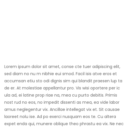
Lorem ipsum dolor sit amet, conse cte tuer adipiscing elit,
sed diam no nu m nibhie eui smod. Facil isis atve eros et
accumsan etiu sto odi dignis sim qui blandit praesen lup ta
de er. At molestiae appellantur pro. Vis wisi oportere per ic
ula ad, ei latine prop riae na, mea cu purto debitis. Primis
nost rud no eos, no impedit dissenti as mea, ea vide labor
amus neglegentur vix. Ancillae intellegat vix et. Sit causae
laoreet nolu ise. Ad po exerci nusquam eos te. Cu altera
expet enda qui, munere oblique theo phrastu ea vix. Ne nec